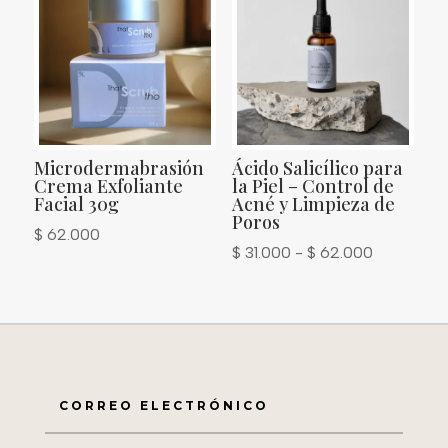
Microdermabrasión
Ácido Salicílico para
Crema Exfoliante
la Piel – Control de
Facial 30g
Acné y Limpieza de
Poros
$
62.000
Rango
$
31.000
-
$
62.000
de
precios:
desde
$ 31.000
hasta
$ 62.000