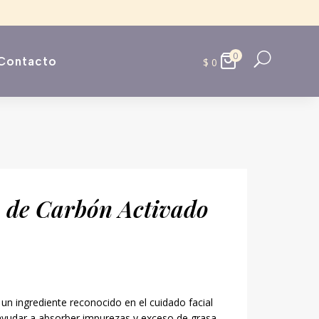
0
U
Contacto
$
0
a de Carbón Activado
 un ingrediente reconocido en el cuidado facial
ayudar a absorber impurezas y exceso de grasa