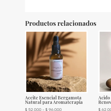
Productos relacionados
Aceite Esencial Bergamota
Acido 
Natural para Aromaterapia
Renov
Rango
$
52.000
-
$
96.000
$
62.0