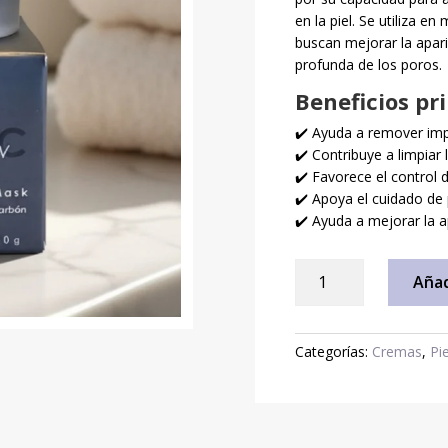
en la piel. Se utiliza e
buscan mejorar la apar
profunda de los poros.
Beneficios pr
✔️ Ayuda a remover imp
✔️ Contribuye a limpiar
✔️ Favorece el control 
✔️ Apoya el cuidado de 
✔️ Ayuda a mejorar la ap
Mascarilla
Añad
de
Carbón
Activado
Categorías:
Cremas
,
Pie
30g
cantidad