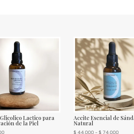
Glicolico Lactico para
Aceite Esencial de Sánd
ación de la Piel
Natural
Rango
00
$
44.000
-
$
74.000