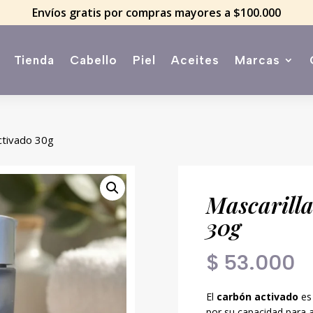
Envíos gratis por compras mayores a $100.000
Tienda
Cabello
Piel
Aceites
Marcas
ctivado 30g
Mascarill
30g
$
53.000
El
carbón activado
es
por su capacidad para 