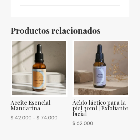
Productos relacionados
Aceite Esencial
Ácido láctico para la
Mandarina
piel 30ml | Exfoliante
facial
Rango
$
42.000
-
$
74.000
$
62.000
de
precios: