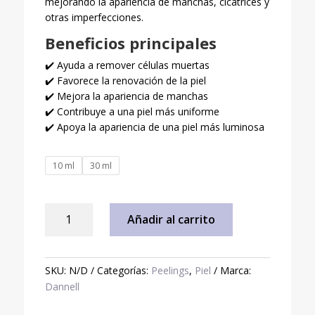
mejorando la apariencia de manchas, cicatrices y
$ 62.000
otras imperfecciones.
Beneficios principales
✔️ Ayuda a remover células muertas
✔️ Favorece la renovación de la piel
✔️ Mejora la apariencia de manchas
✔️ Contribuye a una piel más uniforme
✔️ Apoya la apariencia de una piel más luminosa
10 ml
30 ml
Ácido
Añadir al carrito
glicólico
exfoliante
facial
SKU:
N/D
Categorías:
Peelings
,
Piel
Marca:
para
Dannell
la
piel