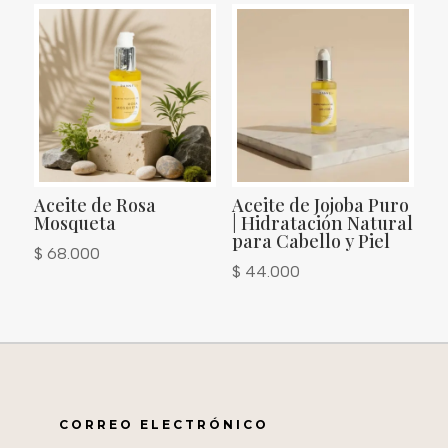
desde
$ 42.000
hasta
$ 74.000
Aceite de Rosa
Aceite de Jojoba Puro
Mosqueta
| Hidratación Natural
para Cabello y Piel
$
68.000
$
44.000