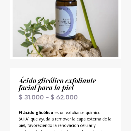
Ácido glicólico exfoliante
facial para la piel
Rango
$
31.000
-
$
62.000
de
precios:
El
ácido glicólico
es un exfoliante químico
desde
(AHA) que ayuda a remover la capa externa de la
$ 31.000
piel, favoreciendo la renovación celular y
hasta