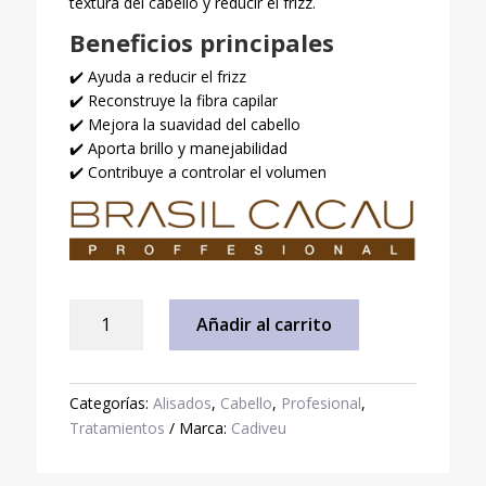
textura del cabello y reducir el frizz.
Beneficios principales
✔️ Ayuda a reducir el frizz
✔️ Reconstruye la fibra capilar
✔️ Mejora la suavidad del cabello
✔️ Aporta brillo y manejabilidad
✔️ Contribuye a controlar el volumen
Tratamiento
Añadir al carrito
Alisado
Brasil
Cacau
Categorías:
Alisados
,
Cabello
,
Profesional
,
Paso
Tratamientos
Marca:
Cadiveu
2
1000
ml