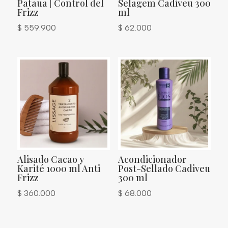
Pataua | Control del
Selagem Cadiveu 300
Frizz
ml
$
559.900
$
62.000
Alisado Cacao y
Acondicionador
Karité 1000 ml Anti
Post-Sellado Cadiveu
Frizz
300 ml
$
360.000
$
68.000