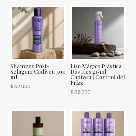
Shampoo Post-
Liso Mágico Plástica
Selagem Cadiveu 300
Dos Fios 215ml
ml
Cadiveu | Control del
Frizz
$
62.000
$
82.000