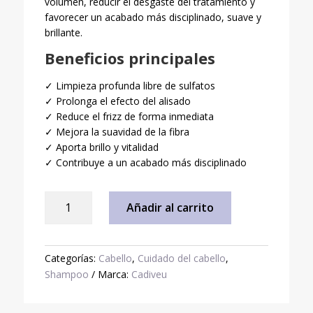
volumen, reducir el desgaste del tratamiento y
favorecer un acabado más disciplinado, suave y
brillante.
Beneficios principales
✓ Limpieza profunda libre de sulfatos
✓ Prolonga el efecto del alisado
✓ Reduce el frizz de forma inmediata
✓ Mejora la suavidad de la fibra
✓ Aporta brillo y vitalidad
✓ Contribuye a un acabado más disciplinado
Shampoo
Añadir al carrito
Cadiveu
Brasil
Cacau
Categorías:
Cabello
,
Cuidado del cabello
,
Libre
Shampoo
Marca:
Cadiveu
Sulfato
300
ml