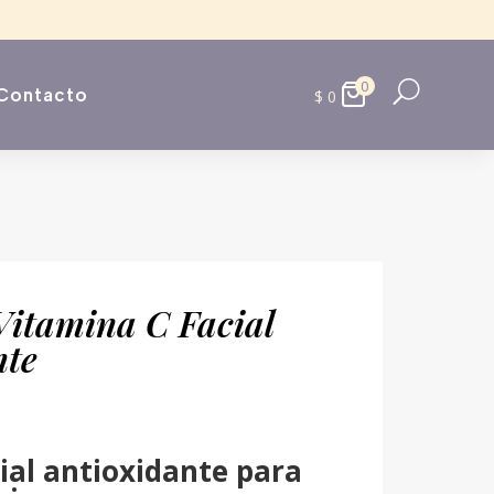
0
U
Contacto
$
0
Vitamina C Facial
nte
ial antioxidante para