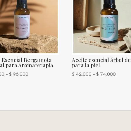
e Esencial Bergamota
Aceite esencial árbol de
al para Aromaterapia
para la piel
Rango
Rango
00
-
$
96.000
$
42.000
-
$
74.000
de
de
precios:
precios
desde
desde
$ 52.000
$ 42.0
hasta
hasta
$ 96.000
$ 74.0