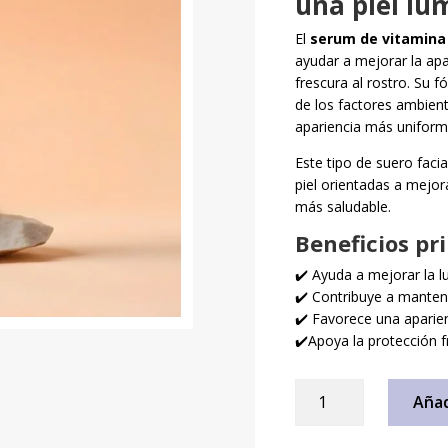
una piel lu
El
serum de vitamina
ayudar a mejorar la apa
frescura al rostro. Su f
de los factores ambien
apariencia más uniform
Este tipo de suero facia
piel orientadas a mejor
más saludable.
Beneficios pr
✔️ Ayuda a mejorar la l
✔️ Contribuye a mantene
✔️ Favorece una aparie
✔️Apoya la protección f
Serum
Añad
de
Vitamina