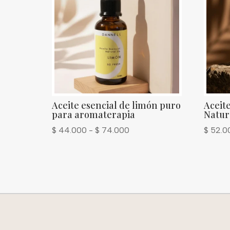
Aceite esencial de limón puro
Aceit
para aromaterapia
Natur
Rango
$
44.000
-
$
74.000
$
52.0
de
precios:
desde
$ 44.000
hasta
$ 74.000