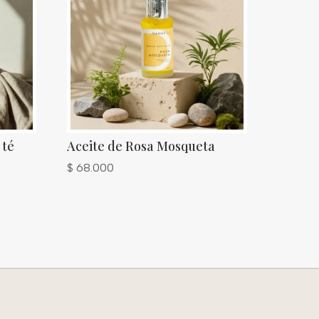
 té
Aceite de Rosa Mosqueta
$
68.000
:
00
00