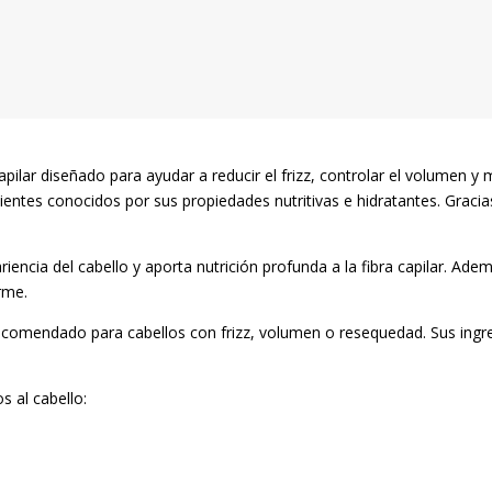
cantidad
pilar diseñado para ayudar a reducir el frizz, controlar el volumen y 
entes conocidos por sus propiedades nutritivas e hidratantes. Gracias
encia del cabello y aporta nutrición profunda a la fibra capilar. Ademá
rme.
comendado para cabellos con frizz, volumen o resequedad. Sus ingred
s al cabello: