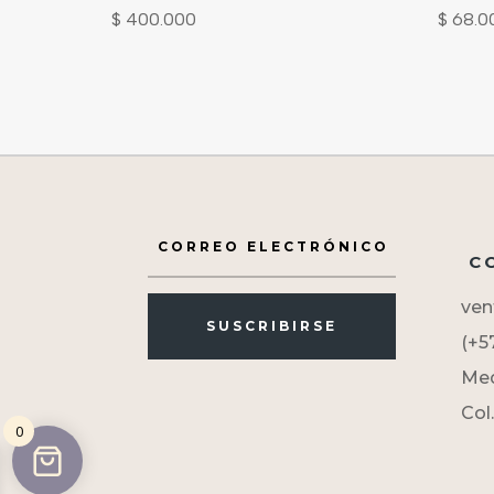
$
400.000
$
68.0
CO
ven
SUSCRIBIRSE
(+5
Med
Col.
0