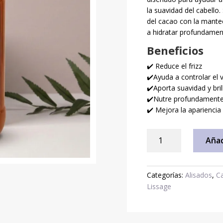
la suavidad del cabello
del cacao con la mante
a hidratar profundamente
Beneficios
✔️ Reduce el frizz
✔️Ayuda a controlar el
✔️Aporta suavidad y bril
✔️Nutre profundamente 
✔️ Mejora la apariencia 
Alisado
Añad
Cacao
y
Karité
Categorías:
Alisados
,
C
1000
Lissage
ml
Anti
Frizz