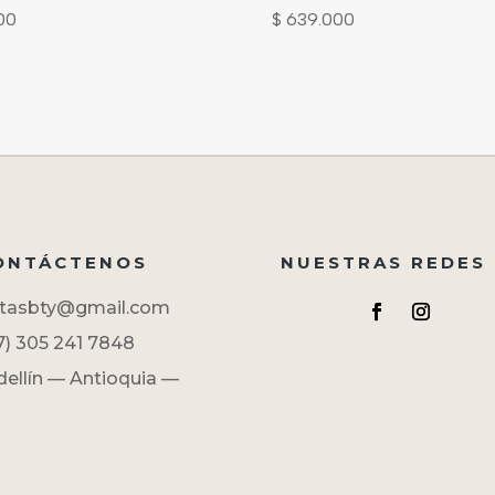
00
$
639.000
NTÁCTENOS
NUESTRAS REDES
tasbty@gmail.com
7) 305 241 7848
ellín — Antioquia —