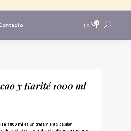
0
U
Contacto
$
0
cao y Karité 1000 ml
ité 1000 ml
es un tratamiento capilar
reducir el frizz, controlar el volumen y mejorar