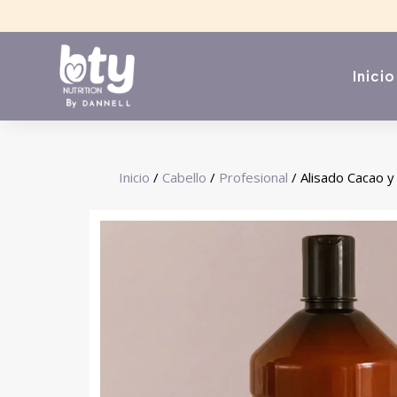
Inicio
Inicio
/
Cabello
/
Profesional
/ Alisado Cacao y