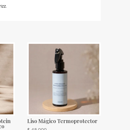
izz.
otein
Liso Mágico Termoprotector
co
$
45.000